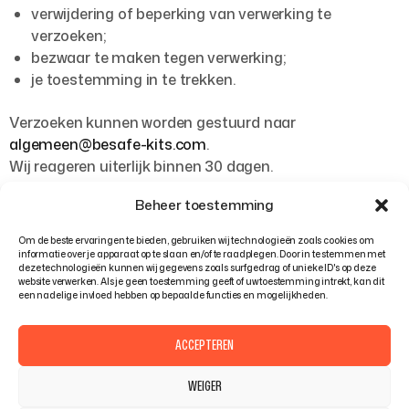
verwijdering of beperking van verwerking te
verzoeken;
bezwaar te maken tegen verwerking;
je toestemming in te trekken.
Verzoeken kunnen worden gestuurd naar
algemeen@besafe-kits.com
.
Wij reageren uiterlijk binnen 30 dagen.
Beheer toestemming
Artikel 13 –
Om de beste ervaringen te bieden, gebruiken wij technologieën zoals cookies om
informatie over je apparaat op te slaan en/of te raadplegen. Door in te stemmen met
deze technologieën kunnen wij gegevens zoals surfgedrag of unieke ID's op deze
website verwerken. Als je geen toestemming geeft of uw toestemming intrekt, kan dit
een nadelige invloed hebben op bepaalde functies en mogelijkheden.
Minderjarigen
ACCEPTEREN
WEIGER